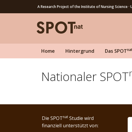
Zum
A Research Project of the Institute of Nursing Science · U
Inhalt
springen
na
Home
Hintergrund
Das SPOT
Nationaler SPOT
nat
Die SPOT
Studie wird
finanziell unterstützt von: